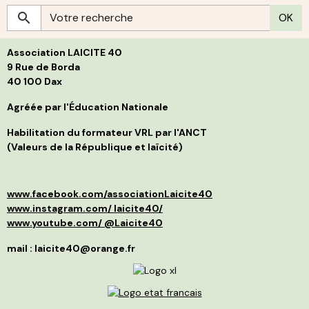
r
S
OK
c
g
h
s
p
L
l
Association LAICITE 40
s
p
d
p
9 Rue de Borda
d
f
40 100 Dax
B
i
j
s
t
Agréée par l'Éducation Nationale
g
l
C
p
Habilitation du formateur VRL par l'ANCT
S
a
(Valeurs de la République et laïcité)
l
d
p
a
p
»
d
e
www.facebook.com/associationLaicite40
e
O
p
à
www.instagram.com/ laicite40/
d
n
www.youtube.com/ @Laicite40
r
p
q
f
mail : laicite40@orange.fr
r
c
c
v
m
d
I
é
r
m
l
s