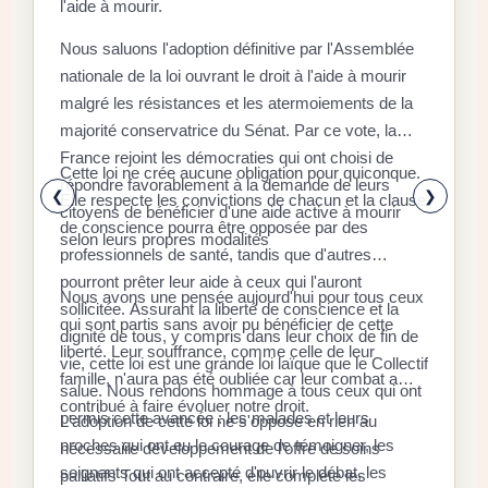
l'aide à mourir.
D
Nous saluons l'adoption définitive par l'Assemblée
C
nationale de la loi ouvrant le droit à l'aide à mourir
malgré les résistances et les atermoiements de la
F
majorité conservatrice du Sénat. Par ce vote, la
P
D
France rejoint les démocraties qui ont choisi de
q
Cette loi ne crée aucune obligation pour quiconque.
r
répondre favorablement à la demande de leurs
x
❮
❯
Elle respecte les convictions de chacun et la clause
citoyens de bénéficier d'une aide active à mourir
l
E
de conscience pourra être opposée par des
selon leurs propres modalités
a
a
professionnels de santé, tandis que d'autres
é
l
pourront prêter leur aide à ceux qui l'auront
Nous avons une pensée aujourd'hui pour tous ceux
à
d
sollicitée. Assurant la liberté de conscience et la
qui sont partis sans avoir pu bénéficier de cette
«
dignité de tous, y compris dans leur choix de fin de
S
liberté. Leur souffrance, comme celle de leur
d
r
vie, cette loi est une grande loi laïque que le Collectif
r
famille, n'aura pas été oubliée car leur combat a
s
l
salue. Nous rendons hommage à tous ceux qui ont
f
contribué à faire évoluer notre droit.
p
c
permis cette avancée : les malades et leurs
L'adoption de cette loi ne s'oppose en rien au
a
s
l
proches qui ont eu le courage de témoigner, les
nécessaire développement de l'offre de soins
r
9
c
soignants qui ont accepté d'ouvrir le débat, les
L
palliatifs Tout au contraire, elle complète les
i