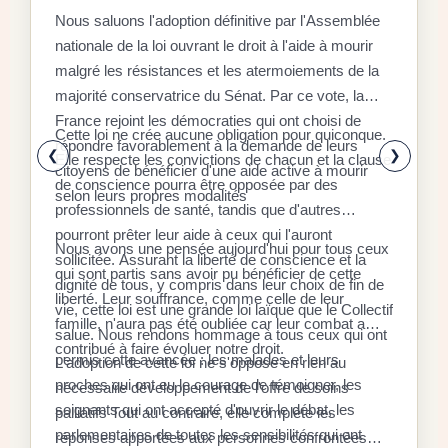
D
Nous saluons l'adoption définitive par l'Assemblée
C
nationale de la loi ouvrant le droit à l'aide à mourir
malgré les résistances et les atermoiements de la
F
majorité conservatrice du Sénat. Par ce vote, la
P
D
France rejoint les démocraties qui ont choisi de
q
Cette loi ne crée aucune obligation pour quiconque.
r
répondre favorablement à la demande de leurs
x
❮
❯
Elle respecte les convictions de chacun et la clause
citoyens de bénéficier d'une aide active à mourir
l
E
de conscience pourra être opposée par des
selon leurs propres modalités
a
a
professionnels de santé, tandis que d'autres
é
l
pourront prêter leur aide à ceux qui l'auront
Nous avons une pensée aujourd'hui pour tous ceux
à
d
sollicitée. Assurant la liberté de conscience et la
qui sont partis sans avoir pu bénéficier de cette
«
dignité de tous, y compris dans leur choix de fin de
S
liberté. Leur souffrance, comme celle de leur
d
r
vie, cette loi est une grande loi laïque que le Collectif
r
famille, n'aura pas été oubliée car leur combat a
s
l
salue. Nous rendons hommage à tous ceux qui ont
f
contribué à faire évoluer notre droit.
p
c
permis cette avancée : les malades et leurs
L'adoption de cette loi ne s'oppose en rien au
a
s
l
proches qui ont eu le courage de témoigner, les
nécessaire développement de l'offre de soins
r
9
c
soignants qui ont accepté d'ouvrir le débat, les
L
palliatifs Tout au contraire, elle complète les
i
%
parlementaires de toutes les sensibilités qui ont
d
réponses apportées aux personnes confrontées
p