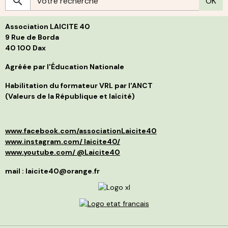
OK
c
g
h
s
p
L
l
Association LAICITE 40
s
p
d
p
9 Rue de Borda
d
f
40 100 Dax
B
i
j
s
t
Agréée par l'Éducation Nationale
g
l
C
p
Habilitation du formateur VRL par l'ANCT
S
a
(Valeurs de la République et laïcité)
l
d
p
a
p
»
d
e
www.facebook.com/associationLaicite40
e
O
p
à
www.instagram.com/ laicite40/
d
n
www.youtube.com/ @Laicite40
r
p
q
f
mail : laicite40@orange.fr
r
c
c
v
m
d
I
é
r
m
l
s
c
L