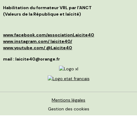
l
C
p
Habilitation du formateur VRL par l'ANCT
S
a
(Valeurs de la République et laïcité)
l
d
p
a
p
»
d
e
www.facebook.com/associationLaicite40
e
O
p
à
www.instagram.com/ laicite40/
d
n
www.youtube.com/ @Laicite40
r
p
q
f
mail : laicite40@orange.fr
r
c
c
v
m
d
I
é
r
m
l
s
c
L
p
N
p
Mentions légales
f
J
v
Gestion des cookies
p
t
c
d
p
i
L
m
c
m
a
c
v