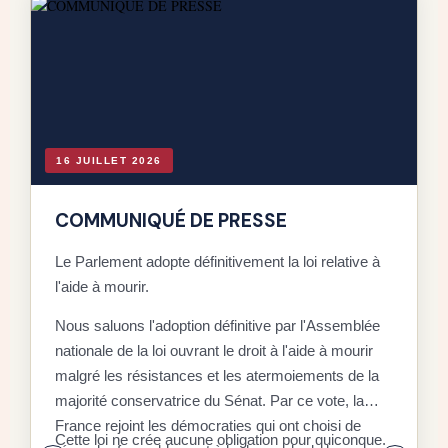
16 JUILLET 2026
COMMUNIQUÉ DE PRESSE
Le Parlement adopte définitivement la loi relative à
l'aide à mourir.
D
Nous saluons l'adoption définitive par l'Assemblée
C
nationale de la loi ouvrant le droit à l'aide à mourir
malgré les résistances et les atermoiements de la
F
majorité conservatrice du Sénat. Par ce vote, la
P
D
France rejoint les démocraties qui ont choisi de
q
Cette loi ne crée aucune obligation pour quiconque.