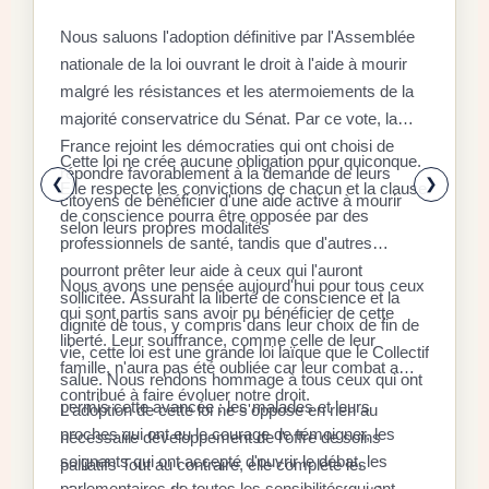
D
Nous saluons l'adoption définitive par l'Assemblée
C
nationale de la loi ouvrant le droit à l'aide à mourir
malgré les résistances et les atermoiements de la
F
majorité conservatrice du Sénat. Par ce vote, la
P
D
France rejoint les démocraties qui ont choisi de
q
Cette loi ne crée aucune obligation pour quiconque.
r
répondre favorablement à la demande de leurs
x
❮
❯
Elle respecte les convictions de chacun et la clause
citoyens de bénéficier d'une aide active à mourir
l
E
de conscience pourra être opposée par des
selon leurs propres modalités
a
a
professionnels de santé, tandis que d'autres
é
l
pourront prêter leur aide à ceux qui l'auront
Nous avons une pensée aujourd'hui pour tous ceux
à
d
sollicitée. Assurant la liberté de conscience et la
qui sont partis sans avoir pu bénéficier de cette
«
dignité de tous, y compris dans leur choix de fin de
S
liberté. Leur souffrance, comme celle de leur
d
r
vie, cette loi est une grande loi laïque que le Collectif
r
famille, n'aura pas été oubliée car leur combat a
s
l
salue. Nous rendons hommage à tous ceux qui ont
f
contribué à faire évoluer notre droit.
p
c
permis cette avancée : les malades et leurs
L'adoption de cette loi ne s'oppose en rien au
a
s
l
proches qui ont eu le courage de témoigner, les
nécessaire développement de l'offre de soins
r
9
c
soignants qui ont accepté d'ouvrir le débat, les
L
palliatifs Tout au contraire, elle complète les
i
%
parlementaires de toutes les sensibilités qui ont