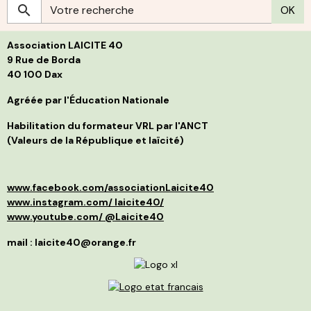
S
OK
c
g
h
s
p
L
l
Association LAICITE 40
s
p
d
p
9 Rue de Borda
d
f
40 100 Dax
B
i
j
s
t
Agréée par l'Éducation Nationale
g
l
C
p
Habilitation du formateur VRL par l'ANCT
S
a
(Valeurs de la République et laïcité)
l
d
p
a
p
»
d
e
www.facebook.com/associationLaicite40
e
O
p
à
www.instagram.com/ laicite40/
d
n
www.youtube.com/ @Laicite40
r
p
q
f
mail : laicite40@orange.fr
r
c
c
v
m
d
I
é
r
m
l
s