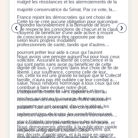
malgré les résistances et les atermoiements de la
F
majorité conservatrice du Sénat. Par ce vote, la
P
D
France rejoint les démocraties qui ont choisi de
q
Cette loi ne crée aucune obligation pour quiconque.
r
répondre favorablement à la demande de leurs
x
❮
❯
Elle respecte les convictions de chacun et la clause
citoyens de bénéficier d'une aide active à mourir
l
E
de conscience pourra être opposée par des
selon leurs propres modalités
a
a
professionnels de santé, tandis que d'autres
é
l
pourront prêter leur aide à ceux qui l'auront
Nous avons une pensée aujourd'hui pour tous ceux
à
d
sollicitée. Assurant la liberté de conscience et la
qui sont partis sans avoir pu bénéficier de cette
«
dignité de tous, y compris dans leur choix de fin de
S
liberté. Leur souffrance, comme celle de leur
d
r
vie, cette loi est une grande loi laïque que le Collectif
r
famille, n'aura pas été oubliée car leur combat a
s
l
salue. Nous rendons hommage à tous ceux qui ont
f
contribué à faire évoluer notre droit.
p
c
permis cette avancée : les malades et leurs
L'adoption de cette loi ne s'oppose en rien au
a
s
l
proches qui ont eu le courage de témoigner, les
nécessaire développement de l'offre de soins
r
9
c
soignants qui ont accepté d'ouvrir le débat, les
L
palliatifs Tout au contraire, elle complète les
i
%
parlementaires de toutes les sensibilités qui ont
d
réponses apportées aux personnes confrontées
p
a
d
placé l'intérêt général au-dessus des clivages
l
aux situations les plus difficiles de la fin de vie, et
d
Nous demeurerons attentifs à la publication rapide
n
partisans, ainsi que les milliers de citoyens qui,
l
respecte la dignité de chacun. Cette
d
des décrets d'application, et à la mise en oeuvre
l
depuis des années, ont oeuvré pour que cette
o
complémentarité était indispensable et le 15 juillet