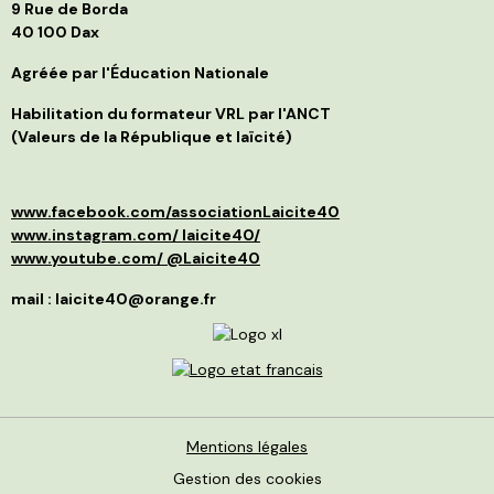
p
9 Rue de Borda
d
f
40 100 Dax
B
i
j
s
t
Agréée par l'Éducation Nationale
g
l
C
p
Habilitation du formateur VRL par l'ANCT
S
a
(Valeurs de la République et laïcité)
l
d
p
a
p
»
d
e
www.facebook.com/associationLaicite40
e
O
p
à
www.instagram.com/ laicite40/
d
n
www.youtube.com/ @Laicite40
r
p
q
f
mail : laicite40@orange.fr
r
c
c
v
m
d
I
é
r
m
l
s
c
L
p
N
p
Mentions légales
f
J
v
Gestion des cookies
p