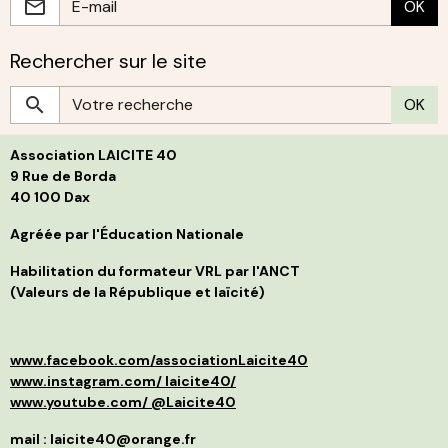
OK
t
v
l
O
l
P
(
I
Rechercher sur le site
i
C
a
b
r
S
OK
c
g
h
s
p
L
l
Association LAICITE 40
s
p
d
p
9 Rue de Borda
d
f
40 100 Dax
B
i
j
s
t
Agréée par l'Éducation Nationale
g
l
C
p
Habilitation du formateur VRL par l'ANCT
S
a
(Valeurs de la République et laïcité)
l
d
p
a
p
»
d
e
www.facebook.com/associationLaicite40
e
O
p
à
www.instagram.com/ laicite40/
d
n
www.youtube.com/ @Laicite40
r
p
q
f
mail : laicite40@orange.fr
r