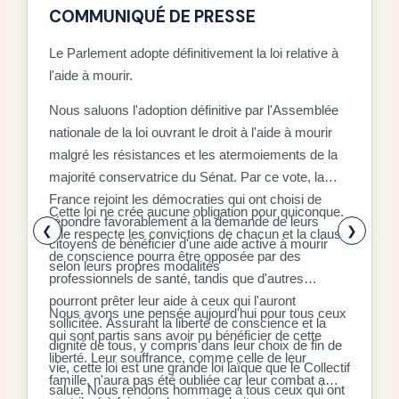
COMMUNIQUÉ DE PRESSE
Le Parlement adopte définitivement la loi relative à
l'aide à mourir.
D
Nous saluons l'adoption définitive par l'Assemblée
C
nationale de la loi ouvrant le droit à l'aide à mourir
malgré les résistances et les atermoiements de la
F
majorité conservatrice du Sénat. Par ce vote, la
P
D
France rejoint les démocraties qui ont choisi de
q
Cette loi ne crée aucune obligation pour quiconque.
r
répondre favorablement à la demande de leurs
x
❮
❯
Elle respecte les convictions de chacun et la clause
citoyens de bénéficier d'une aide active à mourir
l
E
de conscience pourra être opposée par des
selon leurs propres modalités
a
a
professionnels de santé, tandis que d'autres
é
l
pourront prêter leur aide à ceux qui l'auront
Nous avons une pensée aujourd'hui pour tous ceux
à
d
sollicitée. Assurant la liberté de conscience et la
qui sont partis sans avoir pu bénéficier de cette
«
dignité de tous, y compris dans leur choix de fin de
S
liberté. Leur souffrance, comme celle de leur
d
r
vie, cette loi est une grande loi laïque que le Collectif
r
famille, n'aura pas été oubliée car leur combat a
s
l
salue. Nous rendons hommage à tous ceux qui ont