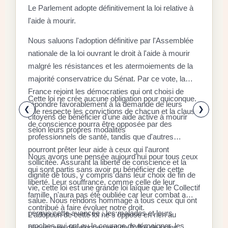
Le Parlement adopte définitivement la loi relative à
l'aide à mourir.
D
Nous saluons l'adoption définitive par l'Assemblée
C
nationale de la loi ouvrant le droit à l'aide à mourir
malgré les résistances et les atermoiements de la
F
majorité conservatrice du Sénat. Par ce vote, la
P
D
France rejoint les démocraties qui ont choisi de
q
Cette loi ne crée aucune obligation pour quiconque.
r
répondre favorablement à la demande de leurs
x
❮
❯
Elle respecte les convictions de chacun et la clause
citoyens de bénéficier d'une aide active à mourir
l
E
de conscience pourra être opposée par des
selon leurs propres modalités
a
a
professionnels de santé, tandis que d'autres
é
l
pourront prêter leur aide à ceux qui l'auront
Nous avons une pensée aujourd'hui pour tous ceux
à
d
sollicitée. Assurant la liberté de conscience et la
qui sont partis sans avoir pu bénéficier de cette
«
dignité de tous, y compris dans leur choix de fin de
S
liberté. Leur souffrance, comme celle de leur
d
r
vie, cette loi est une grande loi laïque que le Collectif
r
famille, n'aura pas été oubliée car leur combat a
s
l
salue. Nous rendons hommage à tous ceux qui ont
f
contribué à faire évoluer notre droit.
p
c
permis cette avancée : les malades et leurs
L'adoption de cette loi ne s'oppose en rien au
a
s
l
proches qui ont eu le courage de témoigner, les
nécessaire développement de l'offre de soins