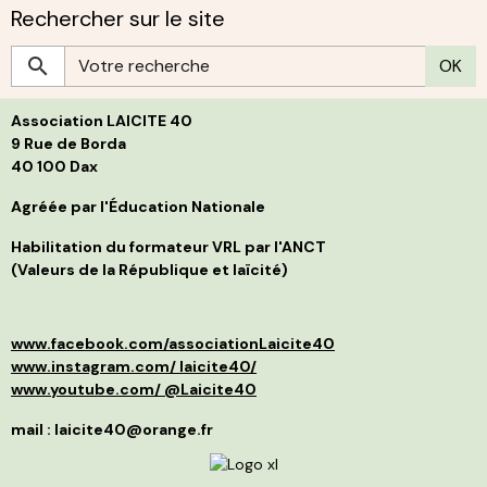
I
Rechercher sur le site
i
C
a
b
r
S
OK
c
g
h
s
p
L
l
Association LAICITE 40
s
p
d
p
9 Rue de Borda
d
f
40 100 Dax
B
i
j
s
t
Agréée par l'Éducation Nationale
g
l
C
p
Habilitation du formateur VRL par l'ANCT
S
a
(Valeurs de la République et laïcité)
l
d
p
a
p
»
d
e
www.facebook.com/associationLaicite40
e
O
p
à
www.instagram.com/ laicite40/
d
n
www.youtube.com/ @Laicite40
r
p
q
f
mail : laicite40@orange.fr
r
c
c
v
m
d
I
é