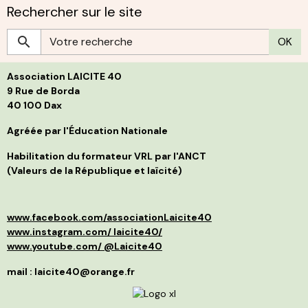
I
Rechercher sur le site
i
C
a
b
r
S
OK
c
g
h
s
p
L
l
Association LAICITE 40
s
p
d
p
9 Rue de Borda
d
f
40 100 Dax
B
i
j
s
t
Agréée par l'Éducation Nationale
g
l
C
p
Habilitation du formateur VRL par l'ANCT
S
a
(Valeurs de la République et laïcité)
l
d
p
a
p
»
d
e
www.facebook.com/associationLaicite40
e
O
p
à
www.instagram.com/ laicite40/
d
n
www.youtube.com/ @Laicite40
r
p
q
f
mail : laicite40@orange.fr
r
c
c
v
m
d
I
é