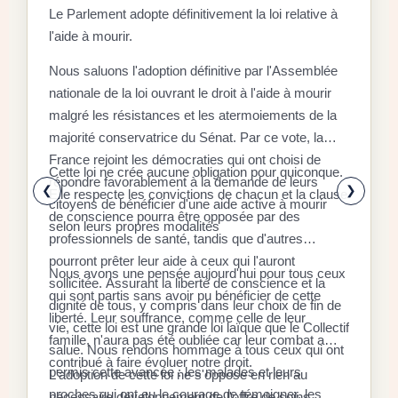
Le Parlement adopte définitivement la loi relative à
l'aide à mourir.
D
Nous saluons l'adoption définitive par l'Assemblée
C
nationale de la loi ouvrant le droit à l'aide à mourir
malgré les résistances et les atermoiements de la
F
majorité conservatrice du Sénat. Par ce vote, la
P
D
France rejoint les démocraties qui ont choisi de
q
Cette loi ne crée aucune obligation pour quiconque.
r
répondre favorablement à la demande de leurs
x
❮
❯
Elle respecte les convictions de chacun et la clause
citoyens de bénéficier d'une aide active à mourir
l
E
de conscience pourra être opposée par des
selon leurs propres modalités
a
a
professionnels de santé, tandis que d'autres
é
l
pourront prêter leur aide à ceux qui l'auront
Nous avons une pensée aujourd'hui pour tous ceux
à
d
sollicitée. Assurant la liberté de conscience et la
qui sont partis sans avoir pu bénéficier de cette
«
dignité de tous, y compris dans leur choix de fin de
S
liberté. Leur souffrance, comme celle de leur
d
r
vie, cette loi est une grande loi laïque que le Collectif
r
famille, n'aura pas été oubliée car leur combat a
s
l
salue. Nous rendons hommage à tous ceux qui ont
f
contribué à faire évoluer notre droit.
p
c
permis cette avancée : les malades et leurs
L'adoption de cette loi ne s'oppose en rien au
a
s
l
proches qui ont eu le courage de témoigner, les
nécessaire développement de l'offre de soins