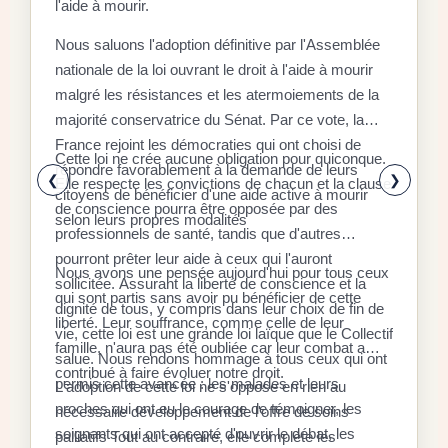
l'aide à mourir.
D
Nous saluons l'adoption définitive par l'Assemblée
C
nationale de la loi ouvrant le droit à l'aide à mourir
malgré les résistances et les atermoiements de la
F
majorité conservatrice du Sénat. Par ce vote, la
P
D
France rejoint les démocraties qui ont choisi de
q
Cette loi ne crée aucune obligation pour quiconque.
r
répondre favorablement à la demande de leurs
x
❮
❯
Elle respecte les convictions de chacun et la clause
citoyens de bénéficier d'une aide active à mourir
l
E
de conscience pourra être opposée par des
selon leurs propres modalités
a
a
professionnels de santé, tandis que d'autres
é
l
pourront prêter leur aide à ceux qui l'auront
Nous avons une pensée aujourd'hui pour tous ceux
à
d
sollicitée. Assurant la liberté de conscience et la
qui sont partis sans avoir pu bénéficier de cette
«
dignité de tous, y compris dans leur choix de fin de
S
liberté. Leur souffrance, comme celle de leur
d
r
vie, cette loi est une grande loi laïque que le Collectif
r
famille, n'aura pas été oubliée car leur combat a
s
l
salue. Nous rendons hommage à tous ceux qui ont
f
contribué à faire évoluer notre droit.
p
c
permis cette avancée : les malades et leurs
L'adoption de cette loi ne s'oppose en rien au
a
s
l
proches qui ont eu le courage de témoigner, les
nécessaire développement de l'offre de soins
r
9
c
soignants qui ont accepté d'ouvrir le débat, les
L
palliatifs Tout au contraire, elle complète les
i