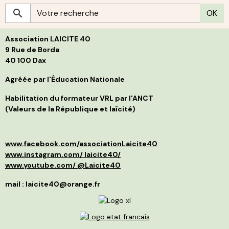
r
S
OK
c
g
h
s
p
L
l
Association LAICITE 40
s
p
d
p
9 Rue de Borda
d
f
40 100 Dax
B
i
j
s
t
Agréée par l'Éducation Nationale
g
l
C
p
Habilitation du formateur VRL par l'ANCT
S
a
(Valeurs de la République et laïcité)
l
d
p
a
p
»
d
e
www.facebook.com/associationLaicite40
e
O
p
à
www.instagram.com/ laicite40/
d
n
www.youtube.com/ @Laicite40
r
p
q
f
mail : laicite40@orange.fr
r
c
c
v
m
d
I
é
r
m
l
s