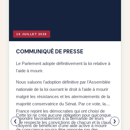
16 JUILLET 2026
COMMUNIQUÉ DE PRESSE
Le Parlement adopte définitivement la loi relative à
l'aide à mourir.
D
Nous saluons l'adoption définitive par l'Assemblée
C
nationale de la loi ouvrant le droit à l'aide à mourir
malgré les résistances et les atermoiements de la
F
majorité conservatrice du Sénat. Par ce vote, la
P
D
France rejoint les démocraties qui ont choisi de
q
Cette loi ne crée aucune obligation pour quiconque.
r
répondre favorablement à la demande de leurs
x
❮
❯
Elle respecte les convictions de chacun et la clause
citoyens de bénéficier d'une aide active à mourir
l
E
de conscience pourra être opposée par des
selon leurs propres modalités
a
a
professionnels de santé, tandis que d'autres
é
l
pourront prêter leur aide à ceux qui l'auront