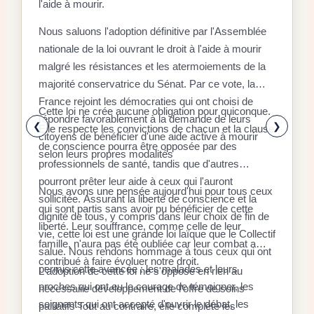
l'aide à mourir.
D
Nous saluons l'adoption définitive par l'Assemblée
C
nationale de la loi ouvrant le droit à l'aide à mourir
malgré les résistances et les atermoiements de la
F
majorité conservatrice du Sénat. Par ce vote, la
P
D
France rejoint les démocraties qui ont choisi de
q
Cette loi ne crée aucune obligation pour quiconque.
r
répondre favorablement à la demande de leurs
x
❮
❯
Elle respecte les convictions de chacun et la clause
citoyens de bénéficier d'une aide active à mourir
l
E
de conscience pourra être opposée par des
selon leurs propres modalités
a
a
professionnels de santé, tandis que d'autres
é
l
pourront prêter leur aide à ceux qui l'auront
Nous avons une pensée aujourd'hui pour tous ceux
à
d
sollicitée. Assurant la liberté de conscience et la
qui sont partis sans avoir pu bénéficier de cette
«
dignité de tous, y compris dans leur choix de fin de
S
liberté. Leur souffrance, comme celle de leur
d
r
vie, cette loi est une grande loi laïque que le Collectif
r
famille, n'aura pas été oubliée car leur combat a
s
l
salue. Nous rendons hommage à tous ceux qui ont
f
contribué à faire évoluer notre droit.
p
c
permis cette avancée : les malades et leurs
L'adoption de cette loi ne s'oppose en rien au
a
s
l
proches qui ont eu le courage de témoigner, les
nécessaire développement de l'offre de soins
r
9
c
soignants qui ont accepté d'ouvrir le débat, les
L
palliatifs Tout au contraire, elle complète les
i