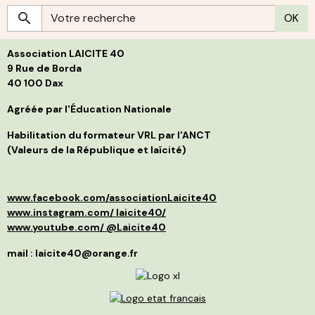
r
S
OK
c
g
h
s
p
L
l
Association LAICITE 40
s
p
d
p
9 Rue de Borda
d
f
40 100 Dax
B
i
j
s
t
Agréée par l'Éducation Nationale
g
l
C
p
Habilitation du formateur VRL par l'ANCT
S
a
(Valeurs de la République et laïcité)
l
d
p
a
p
»
d
e
www.facebook.com/associationLaicite40
e
O
p
à
www.instagram.com/ laicite40/
d
n
www.youtube.com/ @Laicite40
r
p
q
f
mail : laicite40@orange.fr
r
c
c
v
m
d
I
é
r
m
l
s