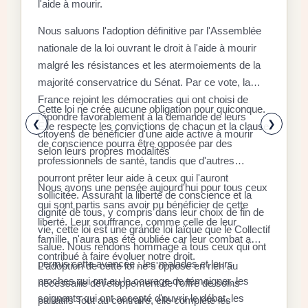
l'aide à mourir.
D
Nous saluons l'adoption définitive par l'Assemblée
C
nationale de la loi ouvrant le droit à l'aide à mourir
malgré les résistances et les atermoiements de la
F
majorité conservatrice du Sénat. Par ce vote, la
P
D
France rejoint les démocraties qui ont choisi de
q
Cette loi ne crée aucune obligation pour quiconque.
r
répondre favorablement à la demande de leurs
x
❮
❯
Elle respecte les convictions de chacun et la clause
citoyens de bénéficier d'une aide active à mourir
l
E
de conscience pourra être opposée par des
selon leurs propres modalités
a
a
professionnels de santé, tandis que d'autres
é
l
pourront prêter leur aide à ceux qui l'auront
Nous avons une pensée aujourd'hui pour tous ceux
à
d
sollicitée. Assurant la liberté de conscience et la
qui sont partis sans avoir pu bénéficier de cette
«
dignité de tous, y compris dans leur choix de fin de
S
liberté. Leur souffrance, comme celle de leur
d
r
vie, cette loi est une grande loi laïque que le Collectif
r
famille, n'aura pas été oubliée car leur combat a
s
l
salue. Nous rendons hommage à tous ceux qui ont
f
contribué à faire évoluer notre droit.
p
c
permis cette avancée : les malades et leurs
L'adoption de cette loi ne s'oppose en rien au
a
s
l
proches qui ont eu le courage de témoigner, les
nécessaire développement de l'offre de soins
r
9
c
soignants qui ont accepté d'ouvrir le débat, les
L
palliatifs Tout au contraire, elle complète les
i