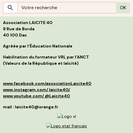
r
S
OK
c
g
h
s
p
L
l
Association LAICITE 40
s
p
d
p
9 Rue de Borda
d
f
40 100 Dax
B
i
j
s
t
Agréée par l'Éducation Nationale
g
l
C
p
Habilitation du formateur VRL par l'ANCT
S
a
(Valeurs de la République et laïcité)
l
d
p
a
p
»
d
e
www.facebook.com/associationLaicite40
e
O
p
à
www.instagram.com/ laicite40/
d
n
www.youtube.com/ @Laicite40
r
p
q
f
mail : laicite40@orange.fr
r
c
c
v
m
d
I
é
r
m
l
s