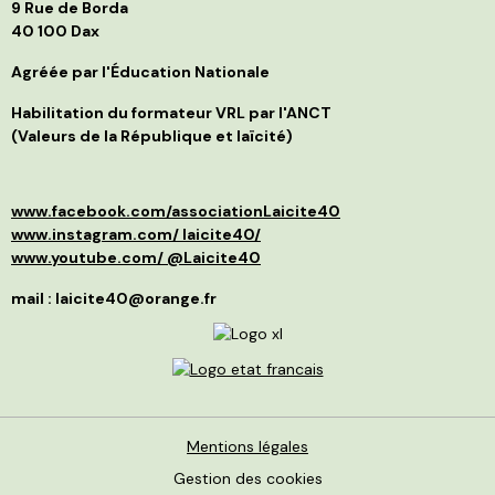
p
9 Rue de Borda
d
f
40 100 Dax
B
i
j
s
t
Agréée par l'Éducation Nationale
g
l
C
p
Habilitation du formateur VRL par l'ANCT
S
a
(Valeurs de la République et laïcité)
l
d
p
a
p
»
d
e
www.facebook.com/associationLaicite40
e
O
p
à
www.instagram.com/ laicite40/
d
n
www.youtube.com/ @Laicite40
r
p
q
f
mail : laicite40@orange.fr
r
c
c
v
m
d
I
é
r
m
l
s
c
L
p
N
p
Mentions légales
f
J
v
Gestion des cookies
p