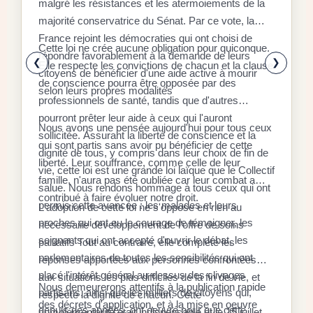
malgré les résistances et les atermoiements de la
F
majorité conservatrice du Sénat. Par ce vote, la
P
D
France rejoint les démocraties qui ont choisi de
q
Cette loi ne crée aucune obligation pour quiconque.
r
répondre favorablement à la demande de leurs
x
❮
❯
Elle respecte les convictions de chacun et la clause
citoyens de bénéficier d'une aide active à mourir
l
E
de conscience pourra être opposée par des
selon leurs propres modalités
a
a
professionnels de santé, tandis que d'autres
é
l
pourront prêter leur aide à ceux qui l'auront
Nous avons une pensée aujourd'hui pour tous ceux
à
d
sollicitée. Assurant la liberté de conscience et la
qui sont partis sans avoir pu bénéficier de cette
«
dignité de tous, y compris dans leur choix de fin de
S
liberté. Leur souffrance, comme celle de leur
d
r
vie, cette loi est une grande loi laïque que le Collectif
r
famille, n'aura pas été oubliée car leur combat a
s
l
salue. Nous rendons hommage à tous ceux qui ont
f
contribué à faire évoluer notre droit.
p
c
permis cette avancée : les malades et leurs
L'adoption de cette loi ne s'oppose en rien au
a
s
l
proches qui ont eu le courage de témoigner, les
nécessaire développement de l'offre de soins
r
9
c
soignants qui ont accepté d'ouvrir le débat, les
L
palliatifs Tout au contraire, elle complète les
i
%
parlementaires de toutes les sensibilités qui ont
d
réponses apportées aux personnes confrontées
p
a
d
placé l'intérêt général au-dessus des clivages
l
aux situations les plus difficiles de la fin de vie, et
d
Nous demeurerons attentifs à la publication rapide
n
partisans, ainsi que les milliers de citoyens qui,
l
respecte la dignité de chacun. Cette
d
des décrets d'application, et à la mise en oeuvre
l
depuis des années, ont oeuvré pour que cette
o
complémentarité était indispensable et le 15 juillet