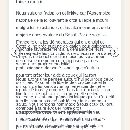
l'aide à mourir.
D
Nous saluons l'adoption définitive par l'Assemblée
C
nationale de la loi ouvrant le droit à l'aide à mourir
malgré les résistances et les atermoiements de la
F
majorité conservatrice du Sénat. Par ce vote, la
P
D
France rejoint les démocraties qui ont choisi de
q
Cette loi ne crée aucune obligation pour quiconque.
r
répondre favorablement à la demande de leurs
x
❮
❯
Elle respecte les convictions de chacun et la clause
citoyens de bénéficier d'une aide active à mourir
l
E
de conscience pourra être opposée par des
selon leurs propres modalités
a
a
professionnels de santé, tandis que d'autres
é
l
pourront prêter leur aide à ceux qui l'auront
Nous avons une pensée aujourd'hui pour tous ceux
à
d
sollicitée. Assurant la liberté de conscience et la
qui sont partis sans avoir pu bénéficier de cette
«
dignité de tous, y compris dans leur choix de fin de
S
liberté. Leur souffrance, comme celle de leur
d
r
vie, cette loi est une grande loi laïque que le Collectif
r
famille, n'aura pas été oubliée car leur combat a
s
l
salue. Nous rendons hommage à tous ceux qui ont
f
contribué à faire évoluer notre droit.
p
c
permis cette avancée : les malades et leurs
L'adoption de cette loi ne s'oppose en rien au
a
s
l
proches qui ont eu le courage de témoigner, les
nécessaire développement de l'offre de soins
r
9
c
soignants qui ont accepté d'ouvrir le débat, les
L
palliatifs Tout au contraire, elle complète les
i