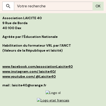
r
S
OK
c
g
h
s
p
L
l
Association LAICITE 40
s
p
d
p
9 Rue de Borda
d
f
40 100 Dax
B
i
j
s
t
Agréée par l'Éducation Nationale
g
l
C
p
Habilitation du formateur VRL par l'ANCT
S
a
(Valeurs de la République et laïcité)
l
d
p
a
p
»
d
e
www.facebook.com/associationLaicite40
e
O
p
à
www.instagram.com/ laicite40/
d
n
www.youtube.com/ @Laicite40
r
p
q
f
mail : laicite40@orange.fr
r
c
c
v
m
d
I
é
r
m
l
s