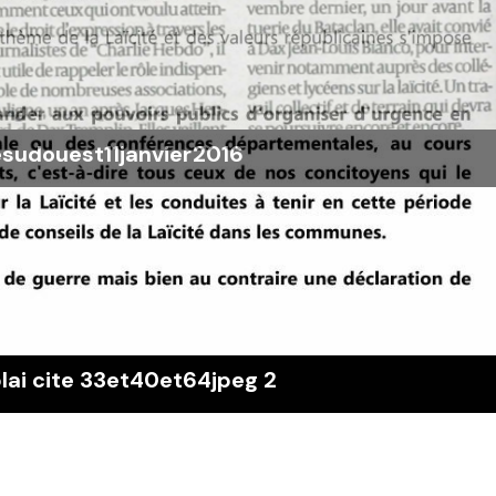
esudouest11janvier2016