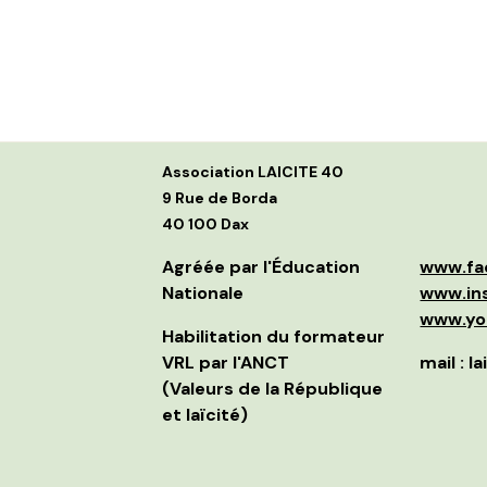
Association LAICITE 40
9 Rue de Borda
40 100 Dax
Agréée par l'Éducation
www.fa
Nationale
www.ins
www.yo
Habilitation du formateur
VRL par l'ANCT
mail : 
(Valeurs de la République
et laïcité)