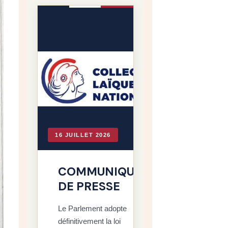
16 JUILLET 2026
9 JUILLET 202
COMMUNIQUÉ
Rapport
DE PRESSE
CNCDH s
lutte co
Le Parlement adopte
racisme
définitivement la loi