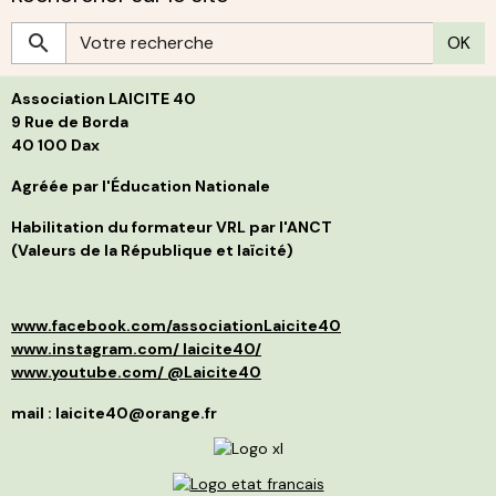
a
b
r
S
OK
c
g
h
s
p
L
l
Association LAICITE 40
s
p
d
p
9 Rue de Borda
d
f
40 100 Dax
B
i
j
s
t
Agréée par l'Éducation Nationale
g
l
C
p
Habilitation du formateur VRL par l'ANCT
S
a
(Valeurs de la République et laïcité)
l
d
p
a
p
»
d
e
www.facebook.com/associationLaicite40
e
O
p
à
www.instagram.com/ laicite40/
d
n
www.youtube.com/ @Laicite40
r
p
q
f
mail : laicite40@orange.fr
r
c
c
v
m
d
I
é
r
m