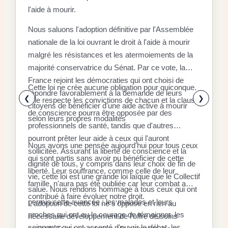
l'aide à mourir.
D
Nous saluons l'adoption définitive par l'Assemblée
C
nationale de la loi ouvrant le droit à l'aide à mourir
malgré les résistances et les atermoiements de la
F
majorité conservatrice du Sénat. Par ce vote, la
P
D
France rejoint les démocraties qui ont choisi de
q
Cette loi ne crée aucune obligation pour quiconque.
r
répondre favorablement à la demande de leurs
x
❮
❯
Elle respecte les convictions de chacun et la clause
citoyens de bénéficier d'une aide active à mourir
l
E
de conscience pourra être opposée par des
selon leurs propres modalités
a
a
professionnels de santé, tandis que d'autres
é
l
pourront prêter leur aide à ceux qui l'auront
Nous avons une pensée aujourd'hui pour tous ceux
à
d
sollicitée. Assurant la liberté de conscience et la
qui sont partis sans avoir pu bénéficier de cette
«
dignité de tous, y compris dans leur choix de fin de
S
liberté. Leur souffrance, comme celle de leur
d
r
vie, cette loi est une grande loi laïque que le Collectif
r
famille, n'aura pas été oubliée car leur combat a
s
l
salue. Nous rendons hommage à tous ceux qui ont
f
contribué à faire évoluer notre droit.
p
c
permis cette avancée : les malades et leurs
L'adoption de cette loi ne s'oppose en rien au
a
s
l
proches qui ont eu le courage de témoigner, les
nécessaire développement de l'offre de soins
r
9
c
soignants qui ont accepté d'ouvrir le débat, les
L