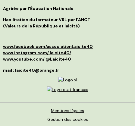
i
j
s
t
Agréée par l'Éducation Nationale
g
l
C
p
Habilitation du formateur VRL par l'ANCT
S
a
(Valeurs de la République et laïcité)
l
d
p
a
p
»
d
e
www.facebook.com/associationLaicite40
e
O
p
à
www.instagram.com/ laicite40/
d
n
www.youtube.com/ @Laicite40
r
p
q
f
mail : laicite40@orange.fr
r
c
c
v
m
d
I
é
r
m
l
s
c
L
p
N
p
Mentions légales
f
J
v
Gestion des cookies
p
t
c
d
p
i