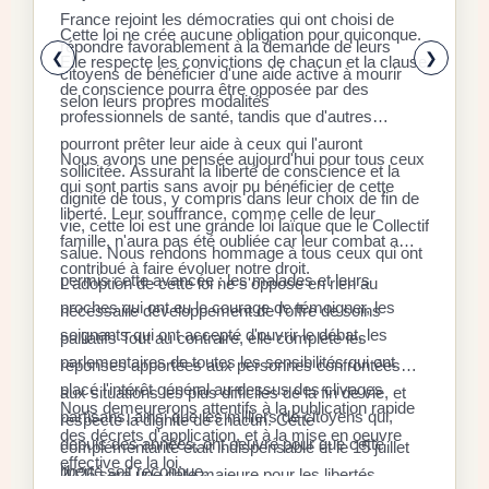
P
D
France rejoint les démocraties qui ont choisi de
q
Cette loi ne crée aucune obligation pour quiconque.
r
répondre favorablement à la demande de leurs
x
❮
❯
Elle respecte les convictions de chacun et la clause
citoyens de bénéficier d'une aide active à mourir
l
E
de conscience pourra être opposée par des
selon leurs propres modalités
a
a
professionnels de santé, tandis que d'autres
é
l
pourront prêter leur aide à ceux qui l'auront
Nous avons une pensée aujourd'hui pour tous ceux
à
d
sollicitée. Assurant la liberté de conscience et la
qui sont partis sans avoir pu bénéficier de cette
«
dignité de tous, y compris dans leur choix de fin de
S
liberté. Leur souffrance, comme celle de leur
d
r
vie, cette loi est une grande loi laïque que le Collectif
r
famille, n'aura pas été oubliée car leur combat a
s
l
salue. Nous rendons hommage à tous ceux qui ont
f
contribué à faire évoluer notre droit.
p
c
permis cette avancée : les malades et leurs
L'adoption de cette loi ne s'oppose en rien au
a
s
l
proches qui ont eu le courage de témoigner, les
nécessaire développement de l'offre de soins
r
9
c
soignants qui ont accepté d'ouvrir le débat, les
L
palliatifs Tout au contraire, elle complète les
i
%
parlementaires de toutes les sensibilités qui ont
d
réponses apportées aux personnes confrontées
p
a
d
placé l'intérêt général au-dessus des clivages
l
aux situations les plus difficiles de la fin de vie, et
d
Nous demeurerons attentifs à la publication rapide
n
partisans, ainsi que les milliers de citoyens qui,
l
respecte la dignité de chacun. Cette
d
des décrets d'application, et à la mise en oeuvre
l
depuis des années, ont oeuvré pour que cette
o
complémentarité était indispensable et le 15 juillet
n
L
effective de la loi.
liberté soit reconnue.
c
2026 sera une date majeure pour les libertés
m